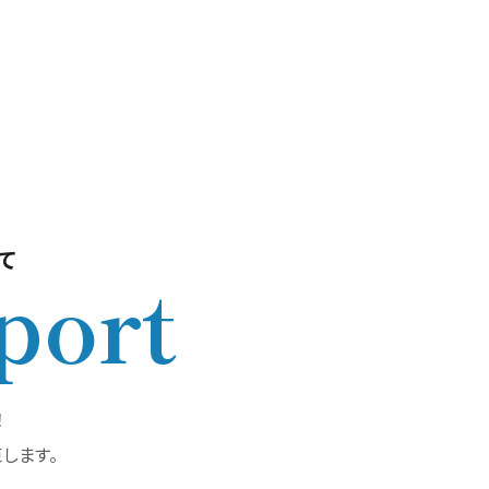
て
port
！
します。