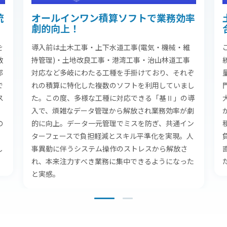
統
オールインワン積算ソフトで業務効率
劇的向上！
を
導入前は土木工事・上下水道工事(電気・機械・維
数
持管理)・土地改良工事・港湾工事・治山林道工事
部
対応など多岐にわたる工種を手掛けており、それぞ
で
れの積算に特化した複数のソフトを利用していまし
ス
た。この度、多様な工種に対応できる「基Ⅱ」の導
入で、煩雑なデータ管理から解放され業務効率が劇
の
的に向上。データ一元管理でミスを防ぎ、共通イン
ターフェースで負担軽減とスキル平準化を実現。人
し
事異動に伴うシステム操作のストレスから解放さ
れ、本来注力すべき業務に集中できるようになった
と実感。